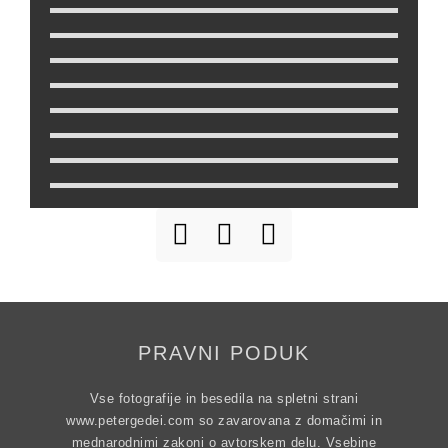
Novo raziskani rov
Novo raziskani rov
Zadnja dvorana v novih delih
Zadnja dvorana v novih delih se konča
s podorom
Prva ekipa
Druga ekipa
PRAVNI PODUK
Vse fotografije in besedila na spletni strani
www.petergedei.com so zavarovana z domačimi in
mednarodnimi zakoni o avtorskem delu. Vsebine