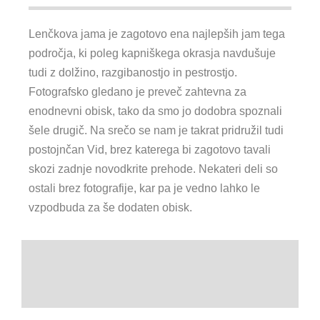
Lenčkova jama je zagotovo ena najlepših jam tega
področja, ki poleg kapniškega okrasja navdušuje
tudi z dolžino, razgibanostjo in pestrostjo.
Fotografsko gledano je preveč zahtevna za
enodnevni obisk, tako da smo jo dodobra spoznali
šele drugič. Na srečo se nam je takrat pridružil tudi
postojnčan Vid, brez katerega bi zagotovo tavali
skozi zadnje novodkrite prehode. Nekateri deli so
ostali brez fotografije, kar pa je vedno lahko le
vzpodbuda za še dodaten obisk.
Detajl iz novo raziskanega rova
Majhen kapniški steber v dvorani Dno
ravnic
Stalaktit v Sončnem rovu