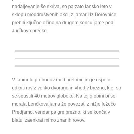
nadaljevanje še skriva, so pa zato lansko leto v
sklopu meddruštvenih akcij z jamarji iz Borovnice,
prebili ključno ožino na drugem koncu jame pod
Jurčkovo prečko.
Novi deli v labirintu pasaž in prehodov
Novi deli v labirintu pasaž in prehodov
Novi deli v labirintu pasaž in prehodov
V labirintu prehodov med prelomi jim je uspelo
odkriti rov z veliko dvorano in vhod v brezno, kjer so
se spustili 40 metrov globoko. Na tej globini bi se
morala Lenčkova jama že povezati z nižje ležečo
Predjamo, vendar pa gre brezno, ki se konča v
blatu, zaenkrat mimo znanih rovov.
Novo raziskani rovi in dvorane