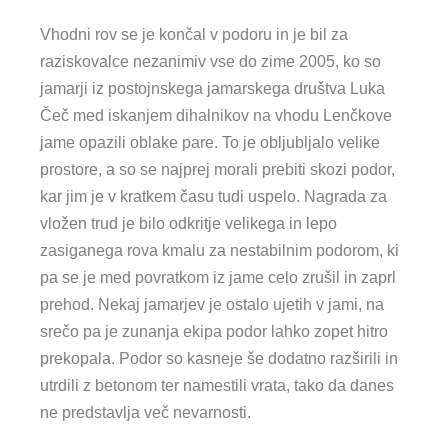
Vhodni rov se je končal v podoru in je bil za
raziskovalce nezanimiv vse do zime 2005, ko so
jamarji iz postojnskega jamarskega društva Luka
Čeč med iskanjem dihalnikov na vhodu Lenčkove
jame opazili oblake pare. To je obljubljalo velike
prostore, a so se najprej morali prebiti skozi podor,
kar jim je v kratkem času tudi uspelo. Nagrada za
vložen trud je bilo odkritje velikega in lepo
zasiganega rova kmalu za nestabilnim podorom, ki
pa se je med povratkom iz jame celo zrušil in zaprl
prehod. Nekaj jamarjev je ostalo ujetih v jami, na
srečo pa je zunanja ekipa podor lahko zopet hitro
prekopala. Podor so kasneje še dodatno razširili in
utrdili z betonom ter namestili vrata, tako da danes
ne predstavlja več nevarnosti.
Zgornja promenada