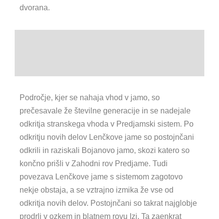
dvorana.
Pogled proti Spodnji promenadi
Netopirjeva dvorana
Področje, kjer se nahaja vhod v jamo, so
prečesavale že številne generacije in se nadejale
odkritja stranskega vhoda v Predjamski sistem. Po
odkritju novih delov Lenčkove jame so postojnčani
odkrili in raziskali Bojanovo jamo, skozi katero so
končno prišli v Zahodni rov Predjame. Tudi
povezava Lenčkove jame s sistemom zagotovo
nekje obstaja, a se vztrajno izmika že vse od
odkritja novih delov. Postojnčani so takrat najglobje
prodrli v ozkem in blatnem rovu Izi. Ta zaenkrat