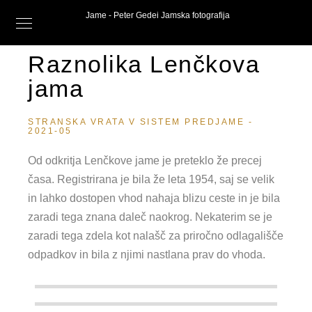
Jame - Peter Gedei Jamska fotografija
Raznolika Lenčkova
jama
STRANSKA VRATA V SISTEM PREDJAME -
2021-05
Od odkritja Lenčkove jame je preteklo že precej
časa. Registrirana je bila že leta 1954, saj se velik
in lahko dostopen vhod nahaja blizu ceste in je bila
zaradi tega znana daleč naokrog. Nekaterim se je
zaradi tega zdela kot nalašč za priročno odlagališče
odpadkov in bila z njimi nastlana prav do vhoda.
Vhod v Lenčkovo jamo
Ojačan podor v vhodnem rovu