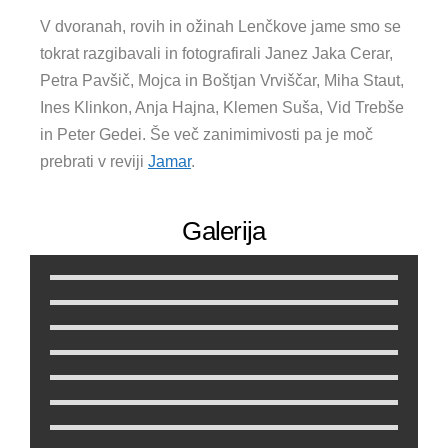
V dvoranah, rovih in ožinah Lenčkove jame smo se
tokrat razgibavali in fotografirali Janez Jaka Cerar,
Petra Pavšič, Mojca in Boštjan Vrviščar, Miha Staut,
Ines Klinkon, Anja Hajna, Klemen Suša, Vid Trebše
in Peter Gedei. Še več zanimimivosti pa je moč
prebrati v reviji
Jamar
.
Galerija
Vhod v Lenčkovo jamo
Ojačan podor v vhodnem rovu
Po začetnem podoru se rov lepo odpre
Kamnolom
Kamnolom
Zgornja promenada
Zgornja promenada