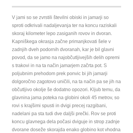
V jami so se zvrstili številni obiski in jamarji so
sproti odkrivali nadaljevanja ter na koncu raziskali
skoraj kilometer lepo zasiganih rovov in dvoran.
Kapniškega okrasja začne primanjkovati šele v
zadnjih dveh podornih dvoranah, kar je bil glavni
povod, da se jamo na najobčutljivejših delih opremi
s trakovi in na ta način jamarjem začrta pot. S
poljubnim prehodom prek ponvic bi jih jamarji
dolgoročno zagotovo uničili, na ta način pa se jih na
občutljivo okolje še dodatno opozori. Kljub temu, da
glavnina jama poteka na globini okoli 45 metrov, so
rovi s krajšimi spusti in dvigi precej razgibani,
nadelani pa sta tudi dve daljši prečki. Rov se proti
koncu glavnega dela počasi dviguje in strop zadnje
dvorane doseže skorajda enako globino kot vhodna